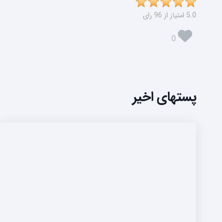
5.0 امتیاز از 96 رای
0
پستهای اخیر