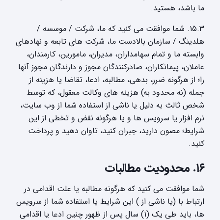
ما باشد، هستید.
۱۵.۳. شما موافقت می کنید که ما، شرکت / موسسه /
هلدینگ / سازمان بالادست ما، شرکت های تابعه و نهادهای
وابسته ما و تمام سهامداران، مدیران، مامورین، کارمندان،
عاملان، پیمانکاران، صادرکنندگان مجوز و دارندگان مجوز آنها
را؛ از هرگونه ضرر، بدهی، مطالبه، ادعا، تقاضا یا هزینه از
جمله (نه محدود به) هزینه های وکالت معقول، که توسط
شخص ثالث به دلیل یا ناشی از استفاده شما از وب سایت،
نرم افزار یا سرویس ها و یا هرگونه نقض و تخطی از این
شرایط؛ مصون دارید، جبران کنید، تاوان دهید و پرداخت
کنید.
۱۶. محدودیت مطالبات
شما موافقت می کنید که هرگونه مطالبه یا علت اقدامی در
ارتباط با (یا ناشی از ) این شرایط یا استفاده شما از سرویس
ها، باید طی یک (۱) سال پس از ظهور چنین ادعا یا اقدامی