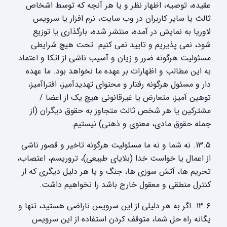
عقیده، توصیه، اظهار نظر و یا هر آنچه که توسط اشخاص
ثالث یا سایر کاربران در وب سایت، نرم افزار یا سرویس
لاوریا به نمایش در آمده، منتشر شده، بارگذاری یا توزیع
شود، نمی پذیریم و تایید نمی کنیم. تحت هیچ شرایطی
مسئولیت هرگونه ضرر و زیان و آسیب ناشی از اتکا و اعتماد
به این مطالب و اظهارات بر عهده ما نخواهد بود. ما عهده
دار و مسئول هرگونه رفتار و محتوای تهدیدآمیز، افتراآمیز،
توهین آمیز، متعارض یا غیرقانونی هیچ یک از اعضا /
مشترکین یا هر شخص ثالث متجاوز به حقوق دیگران (از
جمله حقوق مادی، معنوی و ذهنی) نیستیم.
۱۳.۵. نه شما و نه ما مسئولیت هرگونه تاخیر و قصور ناشی
از اعمال یا خواست خدا (بلایای طبیعی)، تروریسم، اعتصاب،
تحریم ها، آتش سوزی ها، جنگ و یا هر دلیل دیگری که از
کنترل منطقی و معقول خارج باشد را نخواهیم داشت.
۱۳.۶. اگر به هر دلیلی از این سرویس ناراضی هستید، تنها و
یگانه راه حل شما، متوقف کردن استفاده از این سرویس